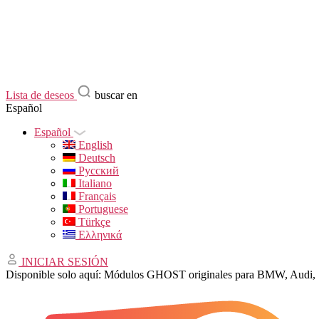
Lista de deseos
buscar en
Español
Español
English
Deutsch
Русский
Italiano
Français
Portuguese
Türkçe
Ελληνικά
INICIAR SESIÓN
Disponible solo aquí: Módulos GHOST originales para BMW, Audi