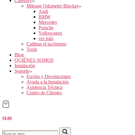
Category
Mileage Odometer Blocker
Audi
BMW
Mercedes
Porsche
Volkswagen
ver más
Calibrar el tacómetro
Tools
Blog
QUIÉNES SOMOS
Instalación
Soporte
Envíos y Devoluciones
Ayuda a la Instalación
Asistencia Técnica
Centro de Clientes
€0,00