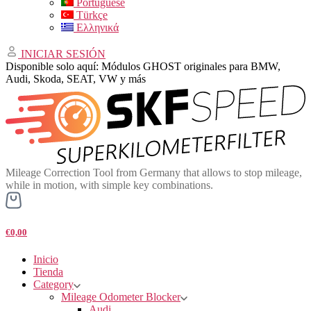
Portuguese
Türkçe
Ελληνικά
INICIAR SESIÓN
Disponible solo aquí: Módulos GHOST originales para BMW,
Audi, Skoda, SEAT, VW y más
Mileage Correction Tool from Germany that allows to stop mileage,
while in motion, with simple key combinations.
€0,00
Inicio
Tienda
Category
Mileage Odometer Blocker
Audi