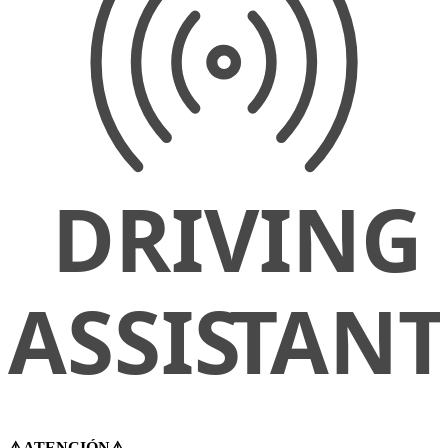
⚠️ATENCIÓN⚠️