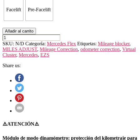
Facelift
Pre-Facelift
Añadir al carrito
MERCEDES
CLS
SKU:
N/D
Categoría:
Mercedes Flex
Etiquetas:
Mileage blocker
,
CLASS
MILES ADJUST
,
Mileage Correction
,
odometer correction
,
Virtual
C257
Cluster
,
Mercedes
,
EZS
cantidad
Share us:
⚠️ATENCIÓN⚠️
Módulo de modo dinamómetro: protección del kilometraje para