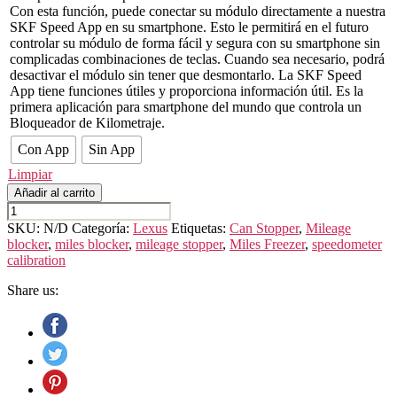
Con esta función, puede conectar su módulo directamente a nuestra
SKF Speed App en su smartphone. Esto le permitirá en el futuro
controlar su módulo de forma fácil y segura con su smartphone sin
complicadas combinaciones de teclas. Cuando sea necesario, podrá
desactivar el módulo sin tener que desmontarlo. La SKF Speed
App tiene funciones útiles y proporciona información útil. Es la
primera aplicación para smartphone del mundo que controla un
Bloqueador de Kilometraje.
Con App
Sin App
Limpiar
Añadir al carrito
LEXUS
CT
SKU:
N/D
Categoría:
Lexus
Etiquetas:
Can Stopper
,
Mileage
cantidad
blocker
,
miles blocker
,
mileage stopper
,
Miles Freezer
,
speedometer
calibration
Share us: