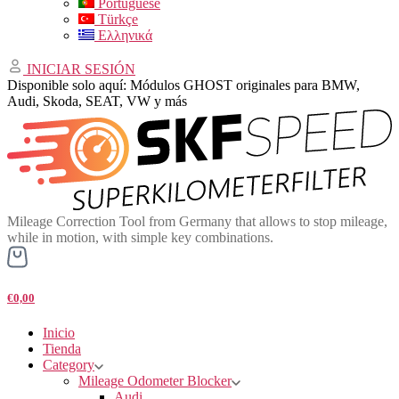
Portuguese
Türkçe
Ελληνικά
INICIAR SESIÓN
Disponible solo aquí: Módulos GHOST originales para BMW,
Audi, Skoda, SEAT, VW y más
Mileage Correction Tool from Germany that allows to stop mileage,
while in motion, with simple key combinations.
€0,00
Inicio
Tienda
Category
Mileage Odometer Blocker
Audi