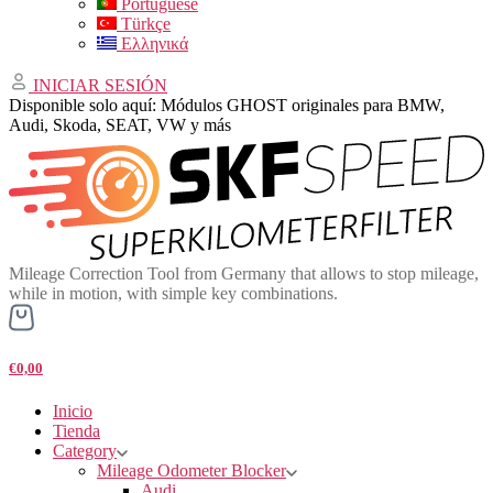
Portuguese
Türkçe
Ελληνικά
INICIAR SESIÓN
Disponible solo aquí: Módulos GHOST originales para BMW,
Audi, Skoda, SEAT, VW y más
Mileage Correction Tool from Germany that allows to stop mileage,
while in motion, with simple key combinations.
€0,00
Inicio
Tienda
Category
Mileage Odometer Blocker
Audi