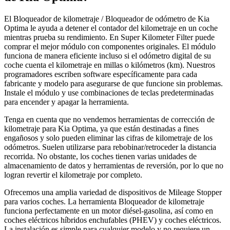
El Bloqueador de kilometraje / Bloqueador de odómetro de Kia
Optima le ayuda a detener el contador del kilometraje en un coche
mientras prueba su rendimiento. En Super Kilometer Filter puede
comprar el mejor módulo con componentes originales. El módulo
funciona de manera eficiente incluso si el odómetro digital de su
coche cuenta el kilometraje en millas o kilómetros (km). Nuestros
programadores escriben software específicamente para cada
fabricante y modelo para asegurarse de que funcione sin problemas.
Instale el módulo y use combinaciones de teclas predeterminadas
para encender y apagar la herramienta.
Tenga en cuenta que no vendemos herramientas de corrección de
kilometraje para Kia Optima, ya que están destinadas a fines
engañosos y solo pueden eliminar las cifras de kilometraje de los
odómetros. Suelen utilizarse para rebobinar/retroceder la distancia
recorrida. No obstante, los coches tienen varias unidades de
almacenamiento de datos y herramientas de reversión, por lo que no
logran revertir el kilometraje por completo.
Ofrecemos una amplia variedad de dispositivos de Mileage Stopper
para varios coches. La herramienta Bloqueador de kilometraje
funciona perfectamente en un motor diésel-gasolina, así como en
coches eléctricos híbridos enchufables (PHEV) y coches eléctricos.
La instalación es simple para cualquier modelo y no requiere un