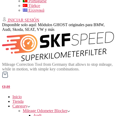
Portuguese
Türkçe
Ελληνικά
INICIAR SESIÓN
Disponible solo aquí: Módulos GHOST originales para BMW,
Audi, Skoda, SEAT, VW y más
Mileage Correction Tool from Germany that allows to stop mileage,
while in motion, with simple key combinations.
€0,00
Inicio
Tienda
Category
Mileage Odometer Blocker
Audi