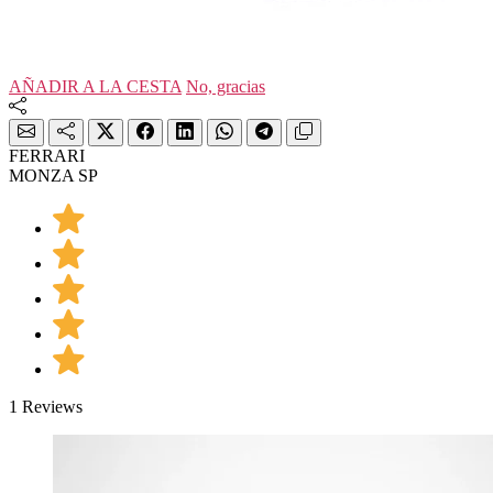
AÑADIR A LA CESTA
No, gracias
FERRARI
MONZA SP
1 Reviews