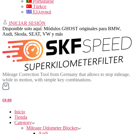
Portuguese
Türkçe
Ελληνικά
INICIAR SESIÓN
Disponible solo aquí: Módulos GHOST originales para BMW,
Audi, Skoda, SEAT, VW y más
Mileage Correction Tool from Germany that allows to stop mileage,
while in motion, with simple key combinations.
€0,00
Inicio
Tienda
Category
Mileage Odometer Blocker
Audi