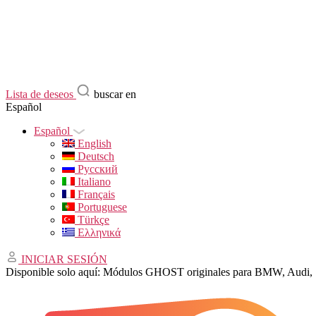
Lista de deseos
buscar en
Español
Español
English
Deutsch
Русский
Italiano
Français
Portuguese
Türkçe
Ελληνικά
INICIAR SESIÓN
Disponible solo aquí: Módulos GHOST originales para BMW, Audi