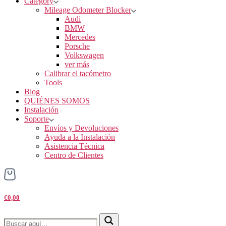
Category
Mileage Odometer Blocker
Audi
BMW
Mercedes
Porsche
Volkswagen
ver más
Calibrar el tacómetro
Tools
Blog
QUIÉNES SOMOS
Instalación
Soporte
Envíos y Devoluciones
Ayuda a la Instalación
Asistencia Técnica
Centro de Clientes
€0,00