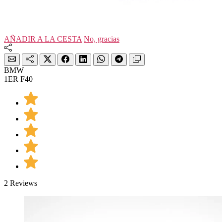
AÑADIR A LA CESTA
No, gracias
BMW
1ER F40
2 Reviews