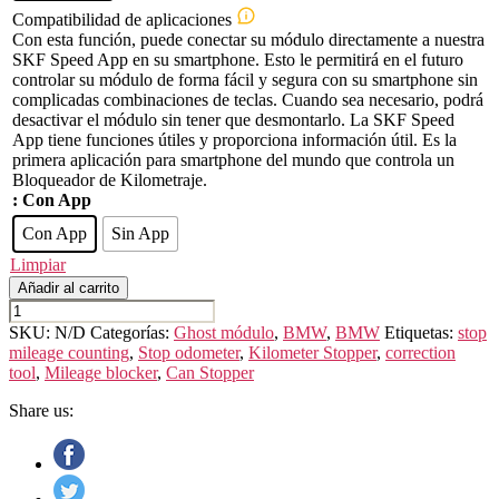
Compatibilidad de aplicaciones
Con esta función, puede conectar su módulo directamente a nuestra
SKF Speed App en su smartphone. Esto le permitirá en el futuro
controlar su módulo de forma fácil y segura con su smartphone sin
complicadas combinaciones de teclas. Cuando sea necesario, podrá
desactivar el módulo sin tener que desmontarlo. La SKF Speed
App tiene funciones útiles y proporciona información útil. Es la
primera aplicación para smartphone del mundo que controla un
Bloqueador de Kilometraje.
: Con App
Con App
Sin App
Limpiar
Añadir al carrito
BMW
1ER
SKU:
N/D
Categorías:
Ghost módulo
,
BMW
,
BMW
Etiquetas:
stop
F40
mileage counting
,
Stop odometer
,
Kilometer Stopper
,
correction
cantidad
tool
,
Mileage blocker
,
Can Stopper
Share us: