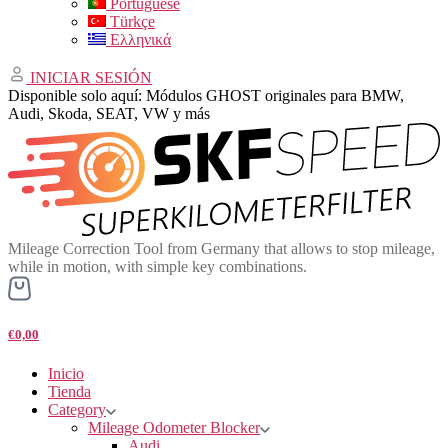
Portuguese
Türkçe
Ελληνικά
INICIAR SESIÓN
Disponible solo aquí: Módulos GHOST originales para BMW,
Audi, Skoda, SEAT, VW y más
Mileage Correction Tool from Germany that allows to stop mileage,
while in motion, with simple key combinations.
€0,00
Inicio
Tienda
Category
Mileage Odometer Blocker
Audi